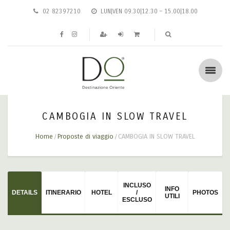
02 82397210
LUN|VEN 09.30|12.30 – 15.00|18.00
CAMBOGIA IN SLOW TRAVEL
Home
Proposte di viaggio
CAMBOGIA IN SLOW TRAVEL
INCLUSO
INFO
DETAILS
ITINERARIO
HOTEL
/
PHOTOS
UTILI
ESCLUSO